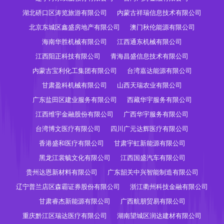
湖北硚口区涛览旅游有限公司
内蒙古祥瑞信息技术有限公司
北京东城区鑫盛房地产有限公司
澳门秋伦能源有限公司
海南华胜机械有限公司
江西通东机械有限公司
江西阳正科技有限公司
青海昌盛信息技术有限公司
内蒙古宝利化工集团有限公司
台湾嘉达能源有限公司
甘肃盈科机械有限公司
山西天瑞农业有限公司
广东盐田区建业服务有限公司
西藏华宇服务有限公司
江西维宇金融股份有限公司
广西华宇服务有限公司
台湾博文医疗有限公司
四川广元达辉医疗有限公司
香港盛和医疗有限公司
甘肃宇虹新能源有限公司
黑龙江裳毓文化有限公司
江西国盛汽车有限公司
贵州达恩新材料有限公司
广东韶关中兴智能制造有限公司
辽宁普兰店区森霸证券股份有限公司
浙江衢州科技金融有限公司
甘肃睿杰新能源有限公司
广西航朋贸易有限公司
重庆黔江区瑞达医疗有限公司
湖南望城区润达建材有限公司