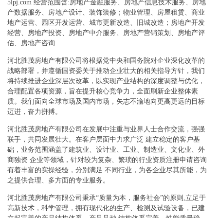
5lpj.com 经营范围含:房地产金融服务、房地产信息技术服务、房地
产数据服务、房地产设计、装饰装修；物业管理、房屋租赁、商业
地产运营、园区开发运营、城市更新改造、旧城改造；房地产开发
经营、房地产投资、房地产中介服务、房地产营销策划、房地产评
估、房地产咨询
河北胜茂房地产有限公司将根据党中央和国务院对企业深化改革的
战略部署，并遵循国资委关于推动企业壮大的相关指导方针，我们
将持续推进企业深层次改革，以实现产业结构的深度调整与优化，
合理配置各项资源，旨在提升核心竞争力，全面刷新企业整体素
质。我们面向全球市场及国内市场，矢志不渝地向更高更远的目标
迈进，奋力拼搏。
河北胜茂房地产有限公司在发展中注重与业界人士合作交流，强强
联手，共同发展壮大。在客户层面中力求广泛 建立稳定的客户基
础，业务范围涵盖了建筑业、设计业、工业、制造业、文化业、外
商独资 企业等领域，针对较为复杂、繁琐的行业资质注册申请咨询
有着丰富的实操经验，分别满足 不同行业，为各企业尽其所能，为
之提供合理、多方面的专业服务。
河北胜茂房地产有限公司秉承“质量为本，服务社会”的原则,立足于
高新技术，科学管理，拥有现代化的生产、检测及试验设备，已建