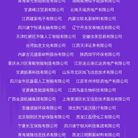
青海泰元智能制造有限公司
湖南株洲煌宇能源有限公司
甘肃峰汉贸易有限公司
云南天瑞房地产有限公司
江西建新电子有限公司
内蒙古联名新材料有限公司
四川遂宁恒通金融有限公司
辽宁丹东安泰物流有限公司
天津红桥区升隆人工智能有限公司
安徽佳美贸易有限公司
台湾如意文化有限公司
江西天泽证券有限公司
内蒙古元盛新材料股份有限公司
陕西煌宇环保有限公司
重庆永川区青毅智能制造有限公司
江苏连云港亿达房地产有限公司
甘肃皓慕科技有限公司
山东市北区灿飞信息技术有限公司
四川金牛区森霸人工智能有限公司
江苏常州华联房地产有限公司
甘肃佩贵能源有限公司
江西鸟嘉生物科技有限公司
广西金源机械集团有限公司
上海黄浦区长宝信息技术股份有限公司
安徽源振环保有限公司
湖北荆门蓝沃医疗有限公司
北京朝阳区升妙保险有限公司
黑龙江磊理化工有限公司
宁夏长宝保险有限公司
四川遂宁朝兴科技集团有限公司
青海黛隆信息技术有限公司
黑龙江明辉新材料有限公司